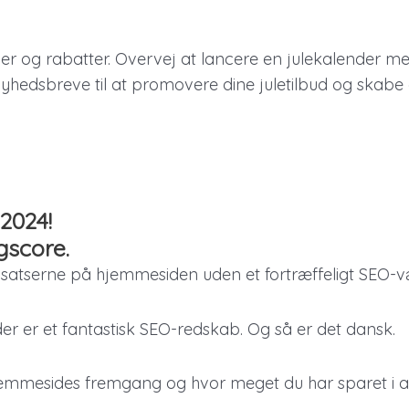
 og rabatter. Overvej at lancere en julekalender med d
hedsbreve til at promovere dine juletilbud og skabe en
2024!
gscore.
ndsatserne på hjemmesiden uden et fortræffeligt SEO-v
r er et fantastisk SEO-redskab. Og så er det dansk.
n hjemmesides fremgang og hvor meget du har sparet 