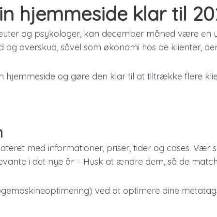
din hjemmeside klar til 2
uter og psykologer, kan december måned være en udf
d og overskud, såvel som økonomi hos de klienter, der
 hjemmeside og gøre den klar til at tiltrække flere klie
n
eret med informationer, priser, tider og cases. Vær s
levante i det nye år – Husk at ændre dem, så de matcher
 (søgemaskineoptimering) ved at optimere dine metatag