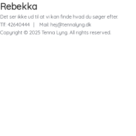
Gå
Rebekka
til
Det ser ikke ud til at vi kan finde hvad du søger efter.
indholdet
Tlf: 42640444 | Mail: hej@tennalyng.dk
Copyright © 2025 Tenna Lyng. All rights reserved.